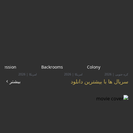
bsession
Backrooms
Colony
کره جنوبی
|
2026
امریکا
|
2026
امریکا
|
2026
سریال ها با بیشترین دانلود
بیشتر