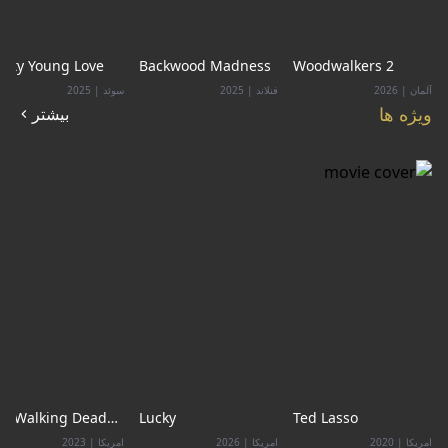
etty Young Love
Backwood Madness
Woodwalkers 2
آلمان
|
2026
فنلاند
|
2025
سوئد
|
2025
ویژه ها
بیشتر
he Walking Dead
Lucky
Ted Lasso
ad City
امریکا
|
2020
امریکا
|
2026
امریکا
|
2023