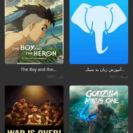
آموزش زبان به سبک
The Boy and the
مووی باکس
Heron
امریکا
|
2025
ژاپن
|
2023