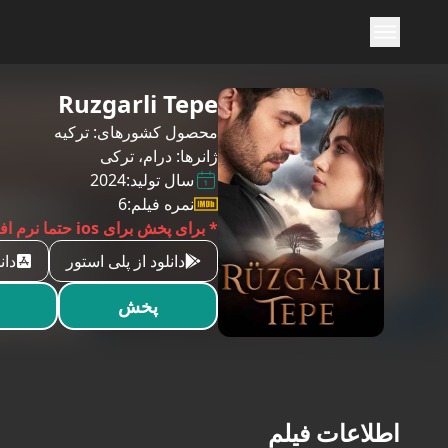
Ruzgarli Tepe
محصول کشورهای:
ترکیه
ژانرها:
درام
،
ترکی
سال تولید:
2024
نمره فیلم:
6
* برای پخش برای ios حتما نرم افزار vlc را نصب بکنید
دانلود از پلی استور
دان
پخش
اطلاعات فیلم