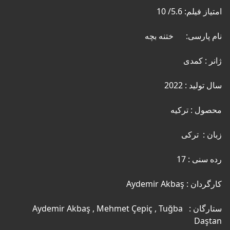
ستارگان :  Aydemir Akbaş , Mehmet Çepiç , Tuğba 