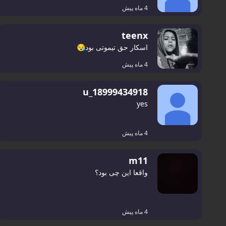
4 ماه پیش
teenx
اسکار حق تیموتی بود😪
4 ماه پیش
u_18999434918
yes
4 ماه پیش
m11
واقعا این چی بود؟
4 ماه پیش