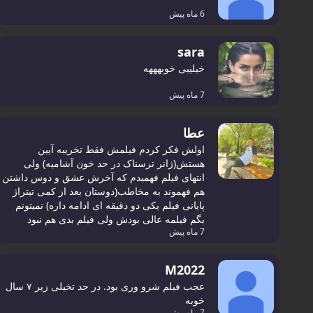
6 ماه پیش
sara
خیلییی خوبهههه
7 ماه پیش
عطا
اولش فکر کردم فیلمش فقط تخریبه آیین
هستش(ژانر ترسناک در حد خون آشامیه) ولی
انتهای فیلم فهمیدم که آخرش عشق و دوس داشتن
هم فهموند به مخاطب(دوستان بعد از کمی تیتراژ
پایانی فیلم یکی دو دقیقه ای ادامه داره) نمیتونم
بگم فیلمه عالی بودش ولی فیلم بدی هم نبود
7 ماه پیش
M2022
عجب فیلم شرو وری بود. در حد تخیلی زیر ۷ سال
خوبه
7 ماه پیش