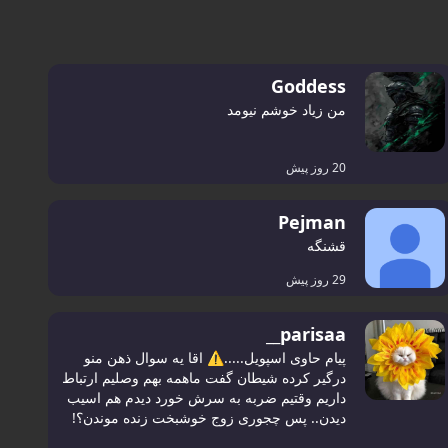
Goddess
من زیاد خوشم نیومد
20 روز پیش
Pejman
قشنگه
29 روز پیش
parisaa__
پیام حاوی اسپویل.....⚠️ اقا یه سوال ذهن منو
درگیر کرده شیطان گفت ماهمه بهم وصلیم ارتباط
داریم وقتیم ضربه به سرش خورد دیدم هم اسیب
دیدن.. پس چجوری زوج خوشبخت زنده موندن؟!