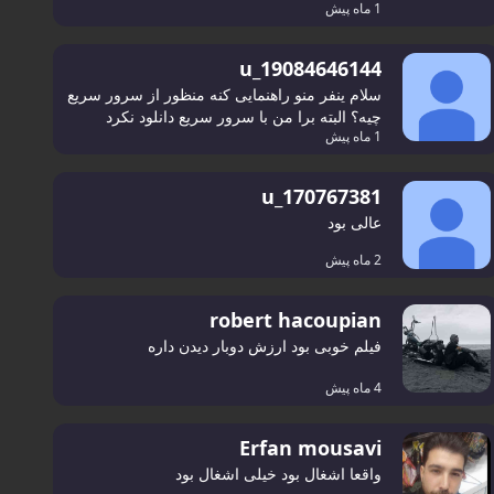
1 ماه پیش
u_19084646144
سلام ینفر منو راهنمایی کنه منظور از سرور سریع
چیه؟ البته برا من با سرور سریع دانلود نکرد
1 ماه پیش
u_170767381
عالی بود
2 ماه پیش
robert hacoupian
فیلم خوبی بود ارزش دوبار دیدن داره
4 ماه پیش
Erfan mousavi
واقعا اشغال بود خیلی اشغال بود