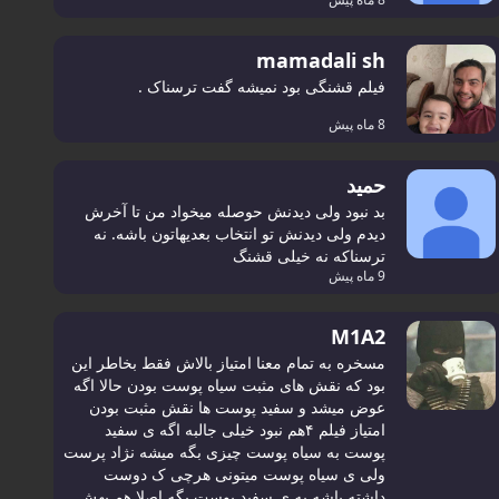
mamadali sh
فیلم قشنگی بود نمیشه گفت ترسناک .
8 ماه پیش
حمید
بد نبود ولی دیدنش حوصله میخواد من تا آخرش
دیدم ولی دیدنش تو انتخاب بعدیهاتون باشه. نه
ترسناکه نه خیلی قشنگ
9 ماه پیش
M1A2
مسخره به تمام معنا امتیاز بالاش فقط بخاطر این
بود که نقش های مثبت سیاه پوست بودن حالا اگه
عوض میشد و سفید پوست ها نقش مثبت بودن
امتیاز فیلم ۴هم نبود خیلی جالبه اگه ی سفید
پوست به سیاه پوست چیزی بگه میشه نژاد پرست
ولی ی سیاه پوست میتونی هرچی ک دوست
داشته باشه به ی سفید پوست بگه اصلا هم بهش