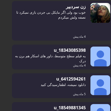
زن سردبیر
خوب بود ولی اگر مایکل بی جردن بازی نمیکرد تا
نصفه ولش میکردم
4 ماه پیش
u_18343085398
یه فیلم سطح متوسط، داور های اسکار هم برن به
درک
4 ماه پیش
u_6412594261
دانلود نمیشه، لطفارسیدگی کنید
5 ماه پیش
u_18549881345