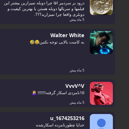
درود بر سردبیر اقا چرا دوبله نمیزارین بیشتر این
فیلمها و سریالها دوبله هستن با بهترین کیفیت.و
دوبلری واقعا چرا نمیزارید؟؟؟.
5 ماه پیش
Walter White
به کامنت بالایی توجه نکنین😂🤣
5 ماه پیش
VvvV^V
16نامزدی اسکار گرفتە!!!!!!! 🤦🏼‍♀️
5 ماه پیش
u_1674253216
خدایا چطورنامزده اسکارشده