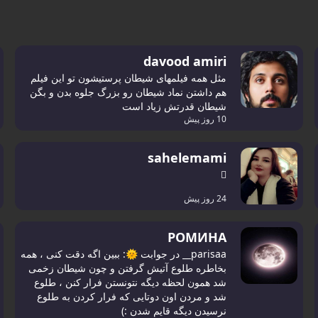
davood amiri
مثل همه فیلمهای شیطان پرستیشون تو این فیلم
هم داشتن نماد شیطان رو بزرگ جلوه بدن و بگن
شیطان قدرتش زیاد است
10 روز پیش
sahelemami
🫩
24 روز پیش
РОМИНА
parisaa__ در جوابت 🌞: ببین اگه دقت کنی ، همه
بخاطره طلوع آتیش گرفتن و چون شیطان زخمی
شد همون لحظه دیگه نتونستن فرار کنن ، طلوع
شد و مردن اون دوتایی که فرار کردن به طلوع
نرسیدن دیگه قایم شدن :)