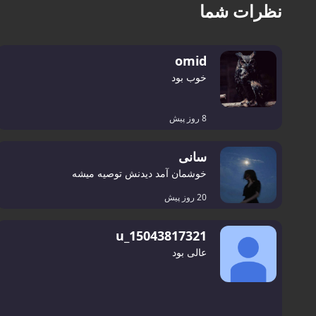
نظرات شما
omid
خوب بود
8 روز پیش
سانی
خوشمان آمد دیدنش توصیه میشه
20 روز پیش
u_15043817321
عالی بود