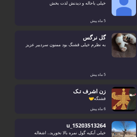
خیلی باحاله و دیدنش لذت بخش
5 ماه پیش
گل نرگس
به نظرم خیلی قشنگ بود ممنون سردبیر عزیز
5 ماه پیش
زن اشرف تـک
قشنگه🤝
6 ماه پیش
u_15203513264
خیلی آبکیه گول نمره بالا نخورید.. اشغاله