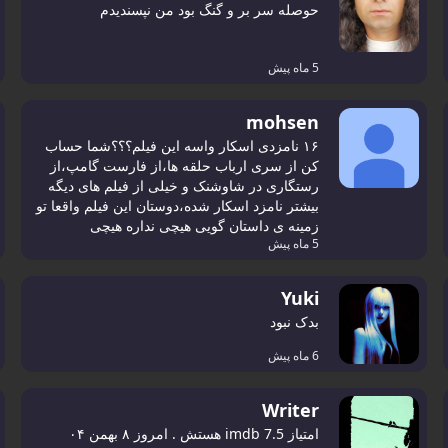
حوصله سر بر و گنگ بود من نپسندیدم
5 ماه پیش
mohsen
۱۶ نامزدی اسکار واسه این فیلم؟؟؟شما حساب
کن از سری ارباب حلقه ها،از فارست گامپ،از
رستگاری در شاوشنک و خیلی از فیلم های دیگه
بیشتر نامزد اسکار شده،دوستان این فیلم واقعا تو
زمینه ی داستان گویی هیچی نداره هیچی
5 ماه پیش
Yuki
بدک نبود
6 ماه پیش
Writer
امتیاز imdb 7.5 هستش . امروز ۸ بهمن ۰۴