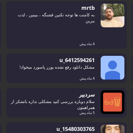
mrtb
به کامنت ها توجه نکنین قشنگه ، ببینین ، لذت
ببرین
4 ماه پیش
u_6412594261
مشکل دانلود رفع نشده یوزر پاسورد میخواد!
4 ماه پیش
سردبیر
سلام دوباره بررسی کنید مشکلی نداره باتشکر از
همراهیتون
5 ماه پیش
u_15480303765