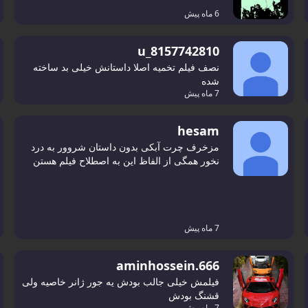
6 ماه پیش
u_8157742810
نصف فیلم تخمیه اصلا داستانش خیلی بد ساخته
شده
7 ماه پیش
hesam
مزخرف چرت آبکی بدون داستان شروور به درد
نخور همگی از الفاظ این به اصطلاح فیلم هستن
7 ماه پیش
aminhossein.666
فیلمش خیلی جالب بودش یه جور ژانر خاصیه ولی
قشنگ بودش
7 ماه پیش