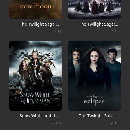
The Twilight Saga:
The Twilight Saga:
New Moon
Breaking Dawn - Part
2009
|
2012
|
2
Snow White and the
The Twilight Saga:
Huntsman
Eclipse
2012
|
2010
|