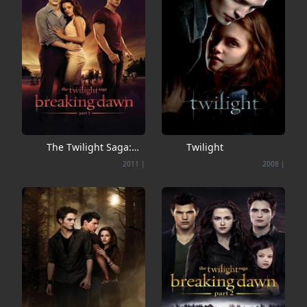
The Twilight Saga:
Twilight
Breaking Dawn - Part
2011
|
2008
|
1