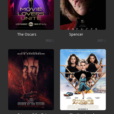
The Oscars
Spencer
2022
|
2021
|