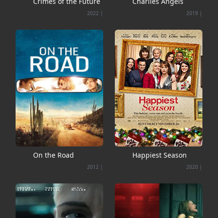
Crimes of the Future
Charlies Angels
2022
|
2019
|
On the Road
Happiest Season
2012
|
2020
|