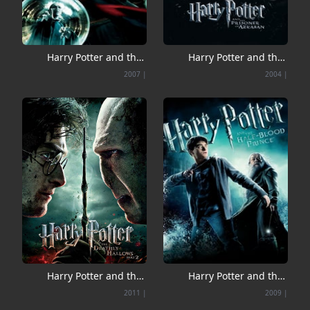
Harry Potter and the
Harry Potter and the
Order of the Phoenix
Prisoner of Azkaban
2007
|
2004
|
Harry Potter and the
Harry Potter and the
Deathly Hallows
Half-Blood Prince
2011
|
2009
|