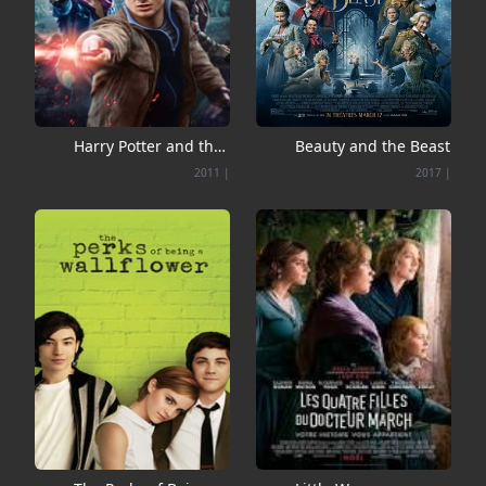
Harry Potter and the
Beauty and the Beast
Deathly Hallows: Part
2011
|
2017
|
2