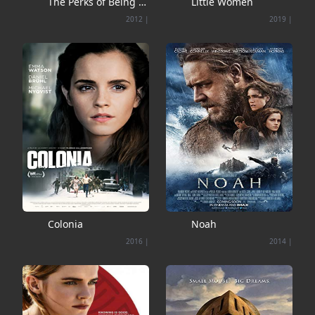
The Perks of Being a
Little Women
Wallflower
2012
|
2019
|
Colonia
Noah
2016
|
2014
|