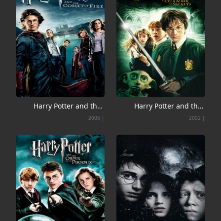
Harry Potter and the
Harry Potter and the
Goblet of Fire
Chamber of Secrets
2005
|
2002
|