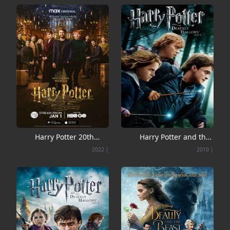
Harry Potter 20th
Harry Potter and the
Anniversary Return
Deathly Hallows: Part
2022
|
2010
|
to Hogwarts
1